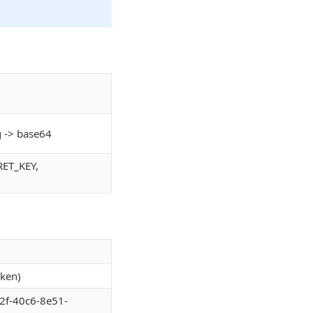
g -> base64
ET_KEY,
ken)
2f-40c6-8e51-