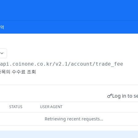
내역
/api.coinone.co.kr
/v2.1/account/trade_fee
종목의 수수료 조회
Log in to s
STATUS
USER AGENT
Retrieving recent requests…