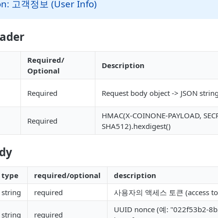
on: 고객정보 (User Info)
ader
Required/
Description
Optional
Required
Request body object -> JSON strin
HMAC(X-COINONE-PAYLOAD, SECR
Required
SHA512).hexdigest()
dy
type
required/optional
description
string
required
사용자의 액세스 토큰 (access to
UUID nonce (예: "022f53b2-8b
string
required