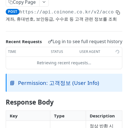
Copy Page
개별 티커 정보 조회
GET
POST
https://api.coinone.co.kr
/v2/account/
전체 티커 정보 조회 (UTC)
GET
계좌, 휴대번호, 보안등급, 수수료 등 고객 관련 정보를 조회
개별 티커 정보 조회 (UTC)
GET
전체 가상자산 정보 조회
GET
Log in to see full request history
Recent Requests
개별 가상자산 정보 조회
GET
TIME
STATUS
USER AGENT
캔들 차트 조회
GET
Retrieving recent requests…
PRIVATE API V2.1
📘
Permission: 고객정보 (User Info)
계정정보
전체 잔고 조회
POST
주문
Response Body
특정 자산 잔고 조회
매수/매도 주문
POST
POST
입출금
전체 수수료 조회
미체결 주문 조회
원화 입출금 내역 조회
Key
Type
Description
POST
POST
POST
PRIVATE API V2
개별 종목 수수료 조회
주문 정보 조회
가상자산 입출금 내역 조회
정상 반환 시
POST
POST
POST