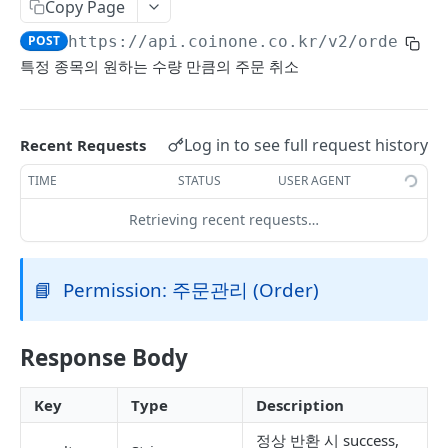
Copy Page
개별 티커 정보 조회
GET
POST
https://api.coinone.co.kr
/v2/order/ca
전체 티커 정보 조회 (UTC)
GET
특정 종목의 원하는 수량 만큼의 주문 취소
개별 티커 정보 조회 (UTC)
GET
전체 가상자산 정보 조회
GET
Log in to see full request history
Recent Requests
개별 가상자산 정보 조회
GET
TIME
STATUS
USER AGENT
캔들 차트 조회
GET
Retrieving recent requests…
PRIVATE API V2.1
📘
Permission: 주문관리 (Order)
계정정보
전체 잔고 조회
POST
주문
Response Body
특정 자산 잔고 조회
지정가 매매 주문
POST
POST
입출금
전체 수수료 조회
전체 미체결 주문 조회
원화 입출금 내역 조회
Key
Type
Description
POST
POST
POST
PRIVATE API
개별 종목 수수료 조회
종목 별 미체결 주문 조회
가상자산 입출금 내역 조회
정상 반환 시 success,
POST
POST
POST